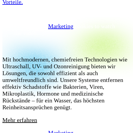
Vorteile.
Please accept
Marketing
cookies to watch
the video.
Unsere Technologie
Mit hochmodernen, chemiefreien Technologien wie
Ultraschall, UV- und Ozonreinigung bieten wir
Lösungen, die sowohl effizient als auch
umweltfreundlich sind. Unsere Systeme entfernen
effektiv Schadstoffe wie Bakterien, Viren,
Mikroplastik, Hormone und medizinische
Rückstände – für ein Wasser, das höchsten
Reinheitsansprüchen genügt.
Mehr erfahren
Please accept
Marketing
cookies to watch